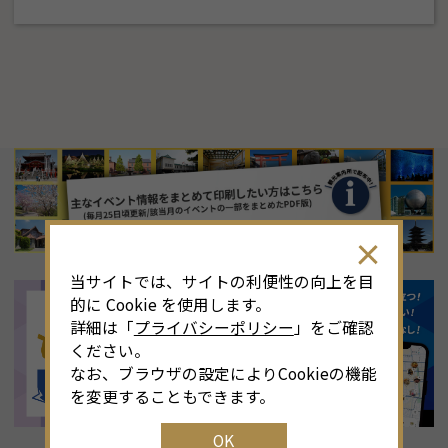
8
月
<<
2026年
>>
土
日
月
火
水
木
金
土
4
26
27
28
29
30
31
1
3
当サイトでは、サイトの利便性の向上を目
11
2
3
4
5
6
7
8
6
的に Cookie を使用します。
詳細は「
プライバシーポリシー
」をご確認
18
9
10
11
12
13
14
15
1
ください。
なお、ブラウザの設定によりCookieの機能
25
16
17
18
19
20
21
22
2
を変更することもできます。
OK
1
23
24
25
26
27
28
29
2