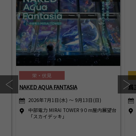
栄・伏見
NAKED AQUA FANTASIA
爲
2026年7月1日(水) ～ 9月13日(日)
中部電力 MIRAI TOWER 9０m屋内展望台
「スカイデッキ」