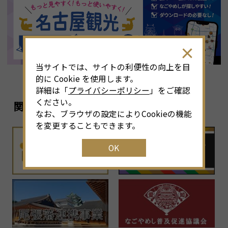
8
月
<<
2026年
>>
土
日
月
火
水
木
金
土
4
26
27
28
29
30
31
1
3
当サイトでは、サイトの利便性の向上を目
11
2
3
4
5
6
7
8
6
的に Cookie を使用します。
詳細は「
プライバシーポリシー
」をご確認
18
9
10
11
12
13
14
15
1
ください。
関連リンク
なお、ブラウザの設定によりCookieの機能
25
16
17
18
19
20
21
22
2
を変更することもできます。
OK
1
23
24
25
26
27
28
29
2
30
31
1
2
3
4
5