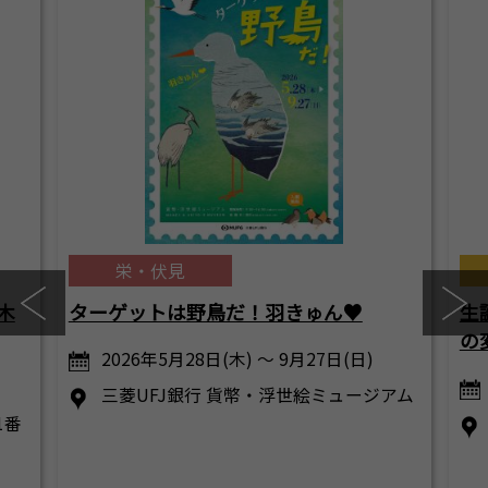
栄・伏見
木
ターゲットは野鳥だ！羽きゅん♥
生
の
2026年5月28日(木) ～ 9月27日(日)
三菱UFJ銀行 貨幣・浮世絵ミュージアム
1番