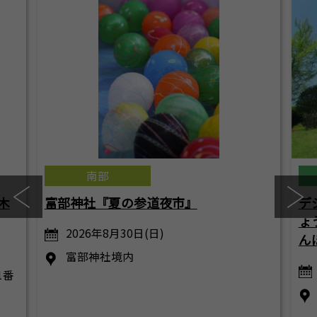
南部
木
富部神社『夏の参道夜市』
デ
ょ
2026年8月30日(日)
ん
富部神社境内
1番