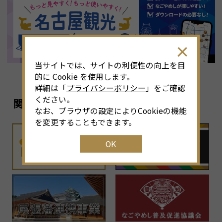
8
月
<<
2026年
>>
土
日
月
火
水
木
金
土
4
26
27
28
29
30
31
1
3
当サイトでは、サイトの利便性の向上を目
11
2
3
4
5
6
7
8
6
的に Cookie を使用します。
詳細は「
プライバシーポリシー
」をご確認
18
9
10
11
12
13
14
15
1
ください。
関連リンク
なお、ブラウザの設定によりCookieの機能
25
16
17
18
19
20
21
22
2
を変更することもできます。
OK
1
23
24
25
26
27
28
29
2
30
31
1
2
3
4
5