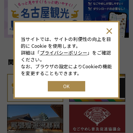
8
月
<<
2026年
>>
土
日
月
火
水
木
金
土
4
26
27
28
29
30
31
1
3
当サイトでは、サイトの利便性の向上を目
11
2
3
4
5
6
7
8
6
的に Cookie を使用します。
詳細は「
プライバシーポリシー
」をご確認
18
9
10
11
12
13
14
15
1
ください。
関連リンク
なお、ブラウザの設定によりCookieの機能
25
16
17
18
19
20
21
22
2
を変更することもできます。
OK
1
23
24
25
26
27
28
29
2
30
31
1
2
3
4
5