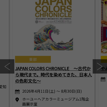
東部
JAPAN COLORS CHRONICLE ～古代か
や
ら現代まで。時代を染めてきた、日本人
の色彩文化～
（愛知
2026年4月11日(土) ～ 8月30日(日)
ホーユーヘアカラーミュージアム1階企
画展示室