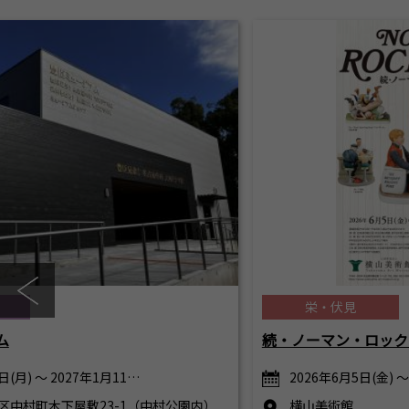
栄・伏見
ム
続・ノーマン・ロック
日(月) ～ 2027年1月11…
2026年6月5日(金) ～
区中村町木下屋敷23-1（中村公園内）
横山美術館