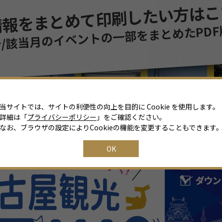
8
月
2026年
日
月
火
水
木
金
土
26
27
28
29
30
31
1
2
3
4
5
6
7
8
当サイトでは、サイトの利便性の向上を目的に Cookie を使用します。
詳細は「
プライバシーポリシー
」をご確認ください。
9
10
11
12
13
14
15
なお、ブラウザの設定によりCookieの機能を変更することもできます
16
17
18
19
20
21
22
OK
23
24
25
26
27
28
29
30
31
1
2
3
4
5