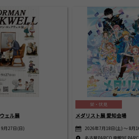
栄・伏見
ウェル展
メダリスト展 愛知会場
 9月27日(日)
2026年7月18日(土) ～ 8月1
名古屋PARCO 南館9F PA