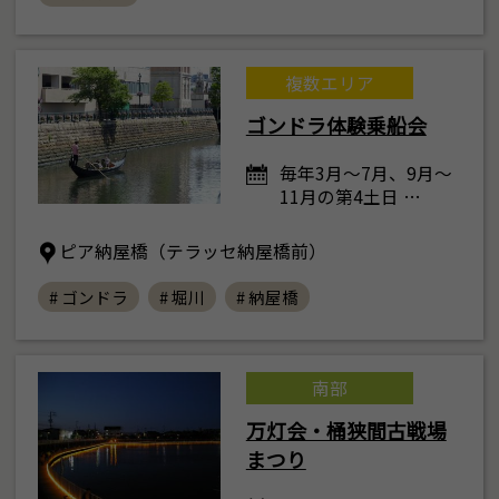
複数エリア
ゴンドラ体験乗船会
毎年3月～7月、9月～
11月の第4土日 …
ピア納屋橋（テラッセ納屋橋前）
# ゴンドラ
# 堀川
# 納屋橋
南部
万灯会・桶狭間古戦場
まつり