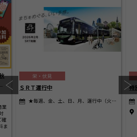
秋
栄・伏見
）
ＳＲＴ運行中
特
★毎週、金、土、日、月、運行中（火…
商業
対
ご確
料ま