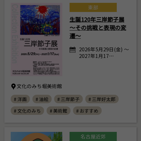
東部
生誕120年三岸節子展
～その挑戦と表現の変
遷～
2026年5月29日(金) ～
2027年1月17…
文化のみち堀美術館
# 洋画
# 油絵
# 三岸節子
# 三岸好太郎
# 文化のみち
# 美術館
# おすすめ
名古屋近郊