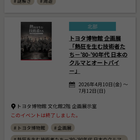
# 謎解き
# 周遊
北部
トヨタ博物館 企画展
「熱狂を生む技術者た
ち－'80-'90年代 日本の
クルマとオートバイ
－」
2026年4月10日(金) ～
7月12日(日)
トヨタ博物館 文化館2階 企画展示室
このイベントは終了しました。
# トヨタ博物館
# 企画展
# 熱狂を生む技術者たち－'80-'90年代 日本のクルマ