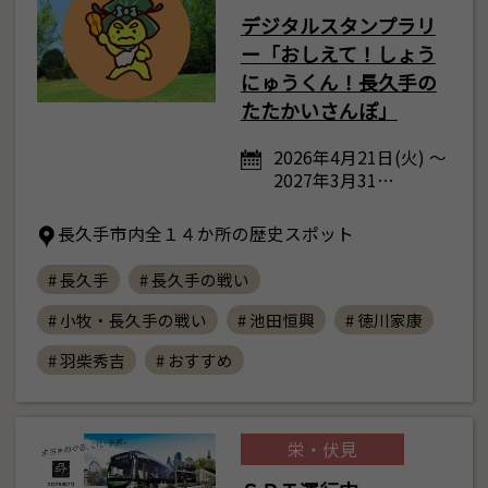
デジタルスタンプラリ
ー「おしえて！しょう
にゅうくん！長久手の
たたかいさんぽ」
2026年4月21日(火) ～
2027年3月31…
長久手市内全１４か所の歴史スポット
# 長久手
# 長久手の戦い
# 小牧・長久手の戦い
# 池田恒興
# 徳川家康
# 羽柴秀吉
# おすすめ
栄・伏見
8
月
<<
2026年
>>