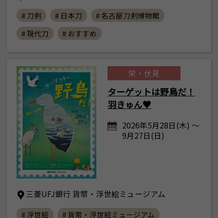
# 刀剣
# 日本刀
# 名古屋刀剣博物館
# 現代刀
# おすすめ
栄・伏見
ターゲットは野鳥だ！
羽きゅん♥
2026年5月28日(木) ～
9月27日(日)
三菱UFJ銀行 貨幣・浮世絵ミュージアム
# 浮世絵
# 貨幣・浮世絵ミュージアム