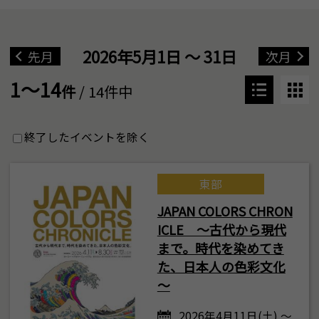
2026年5月1日 ～ 31日
先月
次月
1～14
件
/ 14件中
終了したイベントを除く
東部
JAPAN COLORS CHRON
ICLE ～古代から現代
まで。時代を染めてき
た、日本人の色彩文化
～
2026年4月11日(土) ～