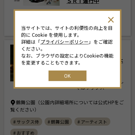
ＳＲＴ運行中
土
日
月
火
水
木
金
土
★毎週、金、土、日、
4
26
27
28
29
30
31
1
3
月、運行中（火…
当サイトでは、サイトの利便性の向上を目
11
2
3
4
5
6
7
8
6
的に Cookie を使用します。
詳細は「
プライバシーポリシー
」をご確認
18
9
10
11
12
13
14
15
1
ください。
東部
なお、ブラウザの設定によりCookieの機能
サックス侍 鶴舞公園 木
25
16
17
18
19
20
21
22
2
を変更することもできます。
曜ライブ
OK
1
23
24
25
26
27
28
29
2
原則毎週木曜日（詳し
くはサックス…
30
31
1
2
3
4
5
鶴舞公園（公園内詳細場所については公式HPをご
覧ください）
# サックス侍
# 鶴舞公園
# アーティスト
# おすすめ