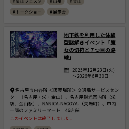
# 夏山フェスタ
# 山岳
# 登山
# トークショー
# 展示会
地下鉄を利用した体験
型謎解きイベント「魔
女の切符と７つ目の路
線」
2025年12月23日(火)
～2026年6月30日…
名古屋市内各所 ＜販売場所＞ 交通局サービスセン
ター（名古屋・栄・金山）、名古屋観光案内所（栄
駅、金山駅）、NANICA-NAGOYA-（矢場町）、市内
一部のファミリーマート 46店舗
このイベントは終了しました。