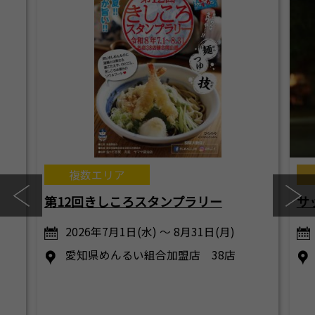
複数エリア
第12回きしころスタンプラリー
サ
2026年7月1日(水) ～ 8月31日(月)
愛知県めんるい組合加盟店 38店