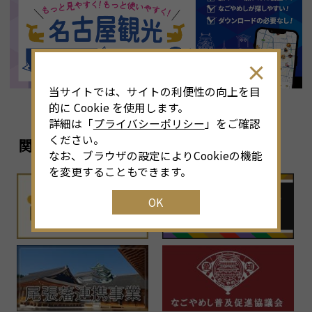
8
月
<<
2026年
>>
土
日
月
火
水
木
金
土
4
26
27
28
29
30
31
1
3
当サイトでは、サイトの利便性の向上を目
11
2
3
4
5
6
7
8
6
的に Cookie を使用します。
詳細は「
プライバシーポリシー
」をご確認
18
9
10
11
12
13
14
15
1
ください。
関連リンク
なお、ブラウザの設定によりCookieの機能
25
16
17
18
19
20
21
22
2
を変更することもできます。
OK
1
23
24
25
26
27
28
29
2
30
31
1
2
3
4
5