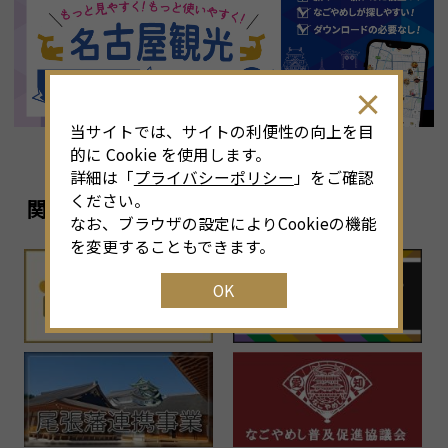
8
月
<<
2026年
>>
土
日
月
火
水
木
金
土
4
26
27
28
29
30
31
1
3
当サイトでは、サイトの利便性の向上を目
11
2
3
4
5
6
7
8
6
的に Cookie を使用します。
詳細は「
プライバシーポリシー
」をご確認
18
9
10
11
12
13
14
15
1
ください。
関連リンク
なお、ブラウザの設定によりCookieの機能
25
16
17
18
19
20
21
22
2
を変更することもできます。
OK
1
23
24
25
26
27
28
29
2
30
31
1
2
3
4
5