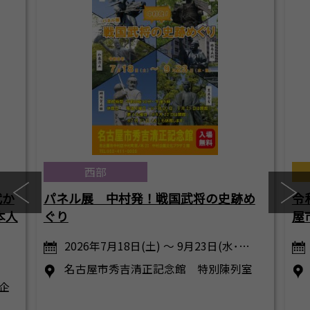
西部
代か
パネル展 中村発！戦国武将の史跡め
令
本人
ぐり
屋
2026年7月18日(土) ～ 9月23日(水･…
名古屋市秀吉清正記念館 特別陳列室
企