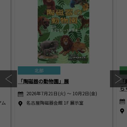
北部
「陶磁器の動物園」展
「
ら
2026年7月21日(火) ～ 10月2日(金)
アム
名古屋陶磁器会館 1F 展示室