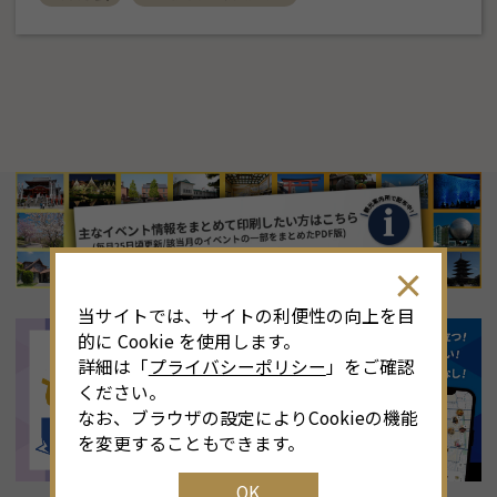
8
月
<<
2026年
>>
土
日
月
火
水
木
金
土
4
26
27
28
29
30
31
1
3
当サイトでは、サイトの利便性の向上を目
11
2
3
4
5
6
7
8
6
的に Cookie を使用します。
詳細は「
プライバシーポリシー
」をご確認
18
9
10
11
12
13
14
15
1
ください。
なお、ブラウザの設定によりCookieの機能
25
16
17
18
19
20
21
22
2
を変更することもできます。
OK
1
23
24
25
26
27
28
29
2