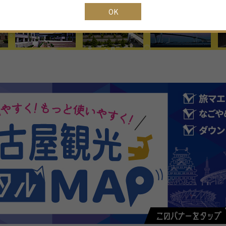
16
17
18
19
20
21
22
OK
23
24
25
26
27
28
29
30
31
1
2
3
4
5