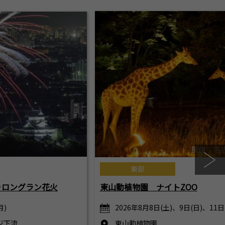
東部
りロングラン花火
東山動植物園 ナイトZOO
月)
2026年8月8日(土)、9日(日)、11日
ジ下流
東山動植物園