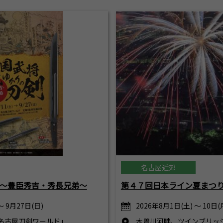
名古屋近郊
～豊臣秀吉・秀長兄弟～
第４７回日本ライン夏まつ
～ 9月27日(日)
2026年8月1日(土) ～ 10日(
名古屋刀剣ワールド」
木曽川河畔、ツインブリッ