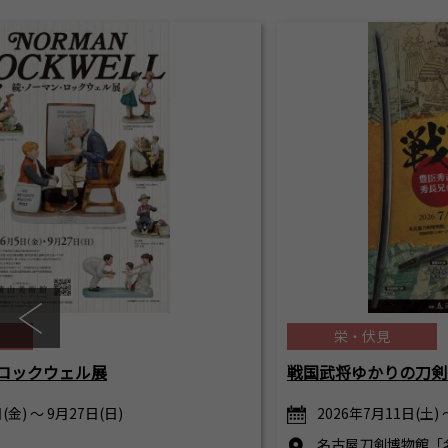
栄・伏見
ロックウェル展
戦国武将ゆかりの刀剣
(金) ～ 9月27日(日)
2026年7月11日(土) 
名古屋刀剣博物館「