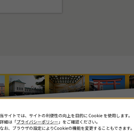
8
月
2026年
日
月
火
水
木
金
土
26
27
28
29
30
31
1
2
3
4
5
6
7
8
当サイトでは、サイトの利便性の向上を目的に Cookie を使用します。
詳細は「
プライバシーポリシー
」をご確認ください。
9
10
11
12
13
14
15
なお、ブラウザの設定によりCookieの機能を変更することもできます