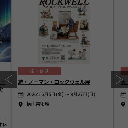
栄・伏見
オー
続・ノーマン・ロックウェル展
大
と
2026年6月5日(金) ～ 9月27日(日)
横山美術館
／
中区