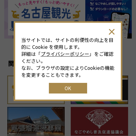
8
月
<<
2026年
>>
土
日
月
火
水
木
金
土
4
26
27
28
29
30
31
1
3
当サイトでは、サイトの利便性の向上を目
11
2
3
4
5
6
7
8
6
的に Cookie を使用します。
詳細は「
プライバシーポリシー
」をご確認
18
9
10
11
12
13
14
15
1
ください。
関連リンク
なお、ブラウザの設定によりCookieの機能
25
16
17
18
19
20
21
22
2
を変更することもできます。
OK
1
23
24
25
26
27
28
29
2
30
31
1
2
3
4
5