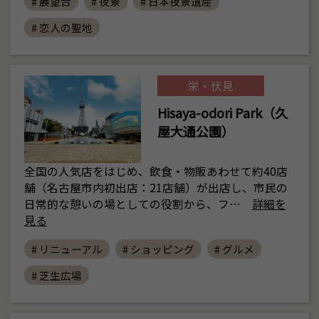
# 展望台
# 夜景
# 日本夜景遺産
# 恋人の聖地
栄・伏見
Hisaya-odori Park（久
屋大通公園）
全国の人気店をはじめ、飲食・物販あわせて約40店
舗（名古屋市内初出店：21店舗）が出店し、市民の
日常的な憩いの場としての役割から、フ…
詳細を
見る
# リニューアル
# ショッピング
# グルメ
# 芝生広場