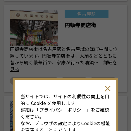
名古屋駅
円頓寺商店街
円頓寺商店街は名古屋駅と名古屋城のほぼ中間に位
置しています。円頓寺商店街は、大須などとともに
昔から続く繁華街で、家康が行った清須…
詳細を
見る
# ものづくり文化の道
# 清州越し
# マルシェ
当サイトでは、サイトの利便性の向上を目
的に Cookie を使用します。
名古屋駅
詳細は「
プライバシーポリシー
」をご確認
柳橋中央市場
ください。
なお、ブラウザの設定によりCookieの機能
を変更することもできます。