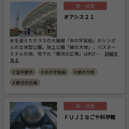
栄・伏見
オアシス２１
水を湛えたガラスの大屋根「水の宇宙船」がシンボ
ルの立体型公園。地上公園「緑の大地」、バスター
ミナルの他、地下の「銀河の広場」は約3…
詳細を
見る
# 空中散歩
# 水の宇宙船
# 緑の大地
# 銀河の広場
栄・伏見
ＦＵＪＩなごや科学館