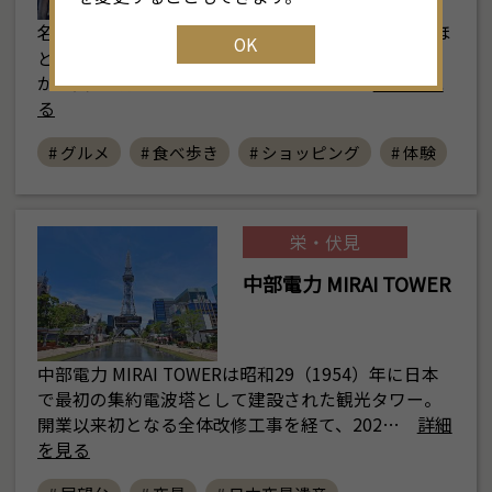
名古屋の最大の交通の要所、名古屋駅から徒歩5分ほ
OK
どにある柳橋中央市場は、市内の台所を担い、早朝
から買い物客でにぎわいます。 一般の…
詳細を見
る
# グルメ
# 食べ歩き
# ショッピング
# 体験
栄・伏見
中部電力 MIRAI TOWER
中部電力 MIRAI TOWERは昭和29（1954）年に日本
で最初の集約電波塔として建設された観光タワー。
開業以来初となる全体改修工事を経て、202…
詳細
を見る