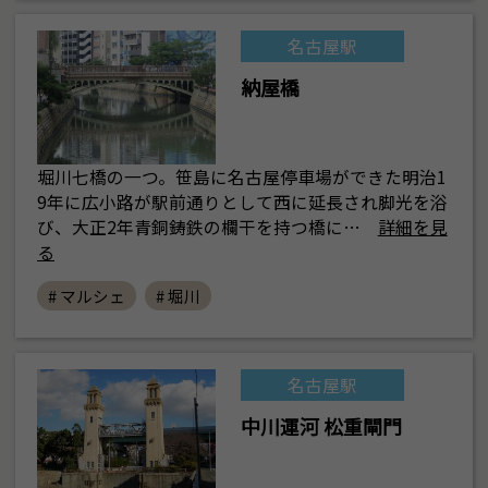
名古屋駅
納屋橋
堀川七橋の一つ。笹島に名古屋停車場ができた明治1
9年に広小路が駅前通りとして西に延長され脚光を浴
び、大正2年青銅鋳鉄の欄干を持つ橋に…
詳細を見
る
# マルシェ
# 堀川
名古屋駅
中川運河 松重閘門