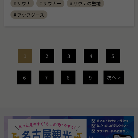
# サウナ
# サウナー
# サウナの聖地
# アウフグース
1
2
3
4
5
6
7
8
9
次へ >