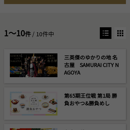
1～10
件
/ 10件中
三英傑のゆかりの地 名
古屋 SAMURAI CITY N
AGOYA
第65期王位戦 第1局 勝
負おやつ&勝負めし