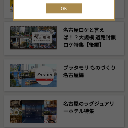
ン名古屋旅しよう♪
OK
名古屋ロケと言え
ば！？大規模 道路封鎖
ロケ特集【後編】
ブラタモリ ものづくり
名古屋編
名古屋のラグジュアリ
ーホテル特集