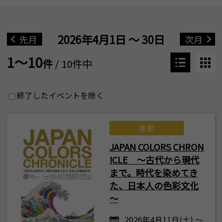
2026年4月1日 ～ 30日
先月
次月
1～10
件
/ 10件中
終了したイベントを除く
東部
JAPAN COLORS CHRON
ICLE ～古代から現代
まで。時代を染めてき
た、日本人の色彩文化
～
2026年4月11日(土) ～