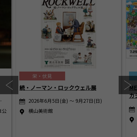
栄・伏見
続・ノーマン・ロックウェル展
M
カ
…
2026年6月5日(金) ～ 9月27日(日)
は公
横山美術館