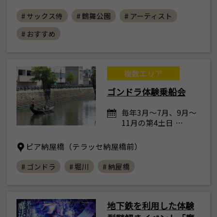
30
31
1
2
3
4
5
# サックス侍
# 鶴舞公園
# アーティスト
# おすすめ
複数エリア
ゴンドラ体験乗船会
毎年3月～7月、9月～
11月の第4土日 …
ピア納屋橋（テラッセ納屋橋前）
# ゴンドラ
# 堀川
# 納屋橋
地下鉄を利用した体験