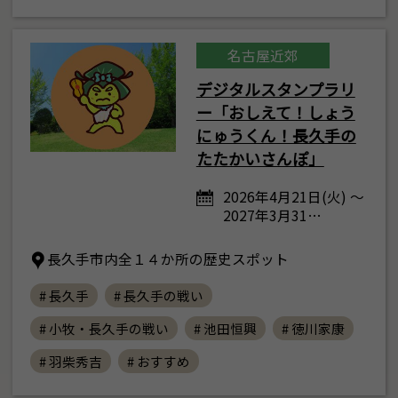
名古屋近郊
デジタルスタンプラリ
ー「おしえて！しょう
にゅうくん！長久手の
たたかいさんぽ」
2026年4月21日(火) ～
2027年3月31…
長久手市内全１４か所の歴史スポット
# 長久手
# 長久手の戦い
# 小牧・長久手の戦い
# 池田恒興
# 徳川家康
# 羽柴秀吉
# おすすめ