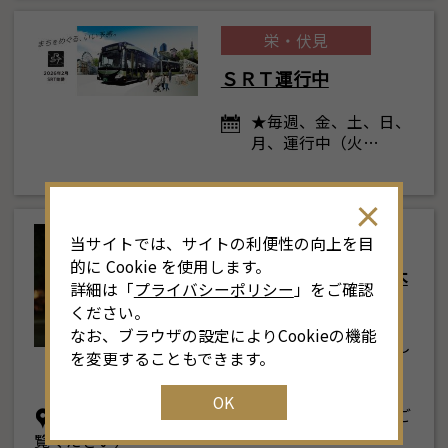
栄・伏見
ＳＲＴ運行中
8
★毎週、金、土、日、
月
<<
2026年
>>
月、運行中（火…
土
日
月
火
水
木
金
土
4
26
27
28
29
30
31
1
3
東部
当サイトでは、サイトの利便性の向上を目
11
2
3
4
5
6
7
8
6
的に Cookie を使用します。
サックス侍 鶴舞公園 木
詳細は「
プライバシーポリシー
」をご確認
曜ライブ
18
9
10
11
12
13
14
15
1
ください。
なお、ブラウザの設定によりCookieの機能
原則毎週木曜日（詳し
25
16
17
18
19
20
21
22
2
を変更することもできます。
くはサックス…
OK
1
23
24
25
26
27
28
29
2
鶴舞公園（公園内詳細場所については公式HPをご
覧ください）