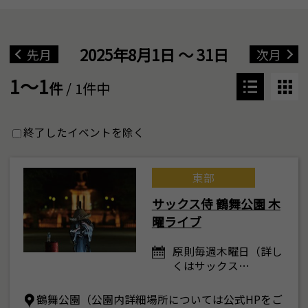
2025年8月1日 ～ 31日
先月
次月
1～1
件
/ 1件中
終了したイベントを除く
東部
サックス侍 鶴舞公園 木
曜ライブ
原則毎週木曜日（詳し
くはサックス…
鶴舞公園（公園内詳細場所については公式HPをご