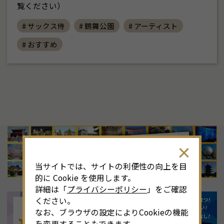
覧ください）
# サックス侍
# 鶴舞公園
# アーティスト
# おすすめ
8
月
<<
2026年
>>
土
日
月
火
水
木
金
土
4
26
27
28
29
30
31
1
3
当サイトでは、サイトの利便性の向上を目
11
2
3
4
5
6
7
8
6
的に Cookie を使用します。
詳細は「
プライバシーポリシー
」をご確認
18
9
10
11
12
13
14
15
1
ください。
なお、ブラウザの設定によりCookieの機能
25
16
17
18
19
20
21
22
2
を変更することもできます。