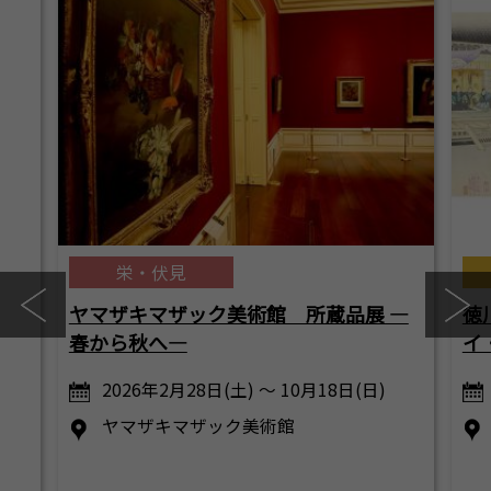
栄・伏見
ヤマザキマザック美術館 所蔵品展 ―
徳
春から秋へ―
イ
2026年2月28日(土) ～ 10月18日(日)
ヤマザキマザック美術館